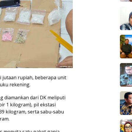
i jutaan rupiah, beberapa unit
uku rekening.
ng diamankan dari DK meliputi
 1 kilogram), pil ekstasi
939 kilogram, serta sabu-sabu
gram.
as menyita satu paket ganja