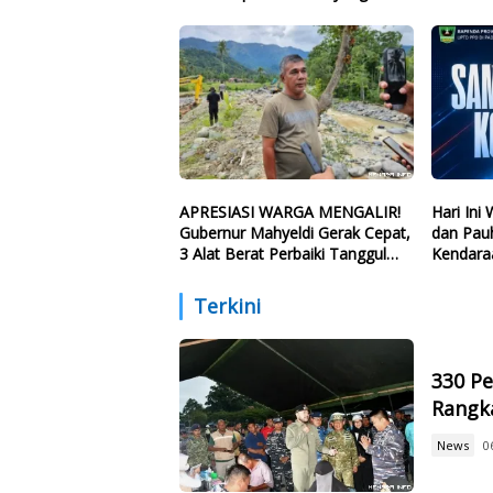
Eksekusi Anggaran Bencana
APRESIASI WARGA MENGALIR!
Hari Ini
Gubernur Mahyeldi Gerak Cepat,
dan Pau
3 Alat Berat Perbaiki Tanggul
Kendara
Batang Guo
Samsat K
Terkini
330 Pe
Rangk
News
0