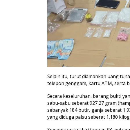
Selain itu, turut diamankan uang tuna
telepon genggam, kartu ATM, serta b
Secara keseluruhan, barang bukti ya
sabu-sabu seberat 927,27 gram (hampir
sebanyak 184 butir, ganja seberat 1,
yang diduga palsu seberat 1,180 kilo
Sementara itu, dari tangan SY, petug