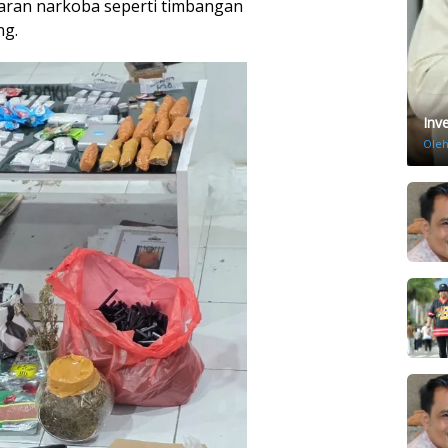
aran narkoba seperti timbangan
ng.
Inv
Ole