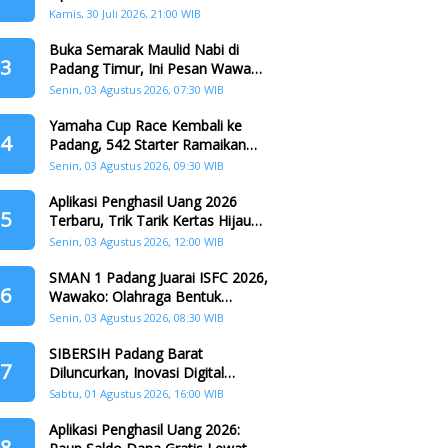
dr. Ulya Uti Fasrini Raih Gelar
Kamis, 30 Juli 2026, 21:00 WIB
Doktor
Buka Semarak Maulid Nabi di
3
Padang Timur, Ini Pesan Wawako
Padang
Senin, 03 Agustus 2026, 07:30 WIB
Yamaha Cup Race Kembali ke
4
Padang, 542 Starter Ramaikan
Seri II HJK ke-357
Senin, 03 Agustus 2026, 09:30 WIB
Aplikasi Penghasil Uang 2026
5
Terbaru, Trik Tarik Kertas Hijau
Crazy Food Tanpa Penggandaan
Senin, 03 Agustus 2026, 12:00 WIB
SMAN 1 Padang Juarai ISFC 2026,
6
Wawako: Olahraga Bentuk
Karakter Generasi Muda
Senin, 03 Agustus 2026, 08:30 WIB
SIBERSIH Padang Barat
7
Diluncurkan, Inovasi Digital
Perkuat Kolaborasi Warga dan
Sabtu, 01 Agustus 2026, 16:00 WIB
Pemerintah Atasi Persampahan
Aplikasi Penghasil Uang 2026:
8