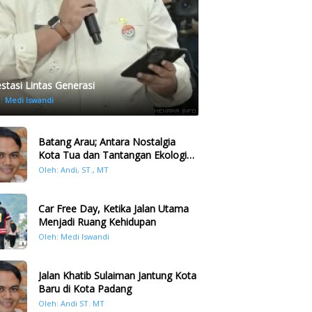
estasi Lintas Generasi
h:
Medi Iswandi
Batang Arau; Antara Nostalgia
Kota Tua dan Tantangan Ekologi
Kawasan
Oleh: Andi, ST., MT
Car Free Day, Ketika Jalan Utama
Menjadi Ruang Kehidupan
Oleh: Medi Iswandi
Jalan Khatib Sulaiman Jantung Kota
Baru di Kota Padang
Oleh: Andi ST. MT