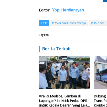
Editor :
Yopi Herdiansyah
Tag:
#korem032/wirabraja
#kodim0
Bagikan
Berita Terkait
Viral di Medsos, Lamban di
Dukung 
Lapangan? Ini Kritik Pedas DPR
Trans P
untuk Kepala Daerah yang Lalai
Koridor 