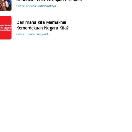
Bencana Hidrometeorologi di
Oleh: Annisa Damhadisya
Sumatera Pasca Tragedi
November 2025
Dari mana Kita Memaknai
Kemerdekaan Negara Kita?
Oleh: Ernita Desyanti