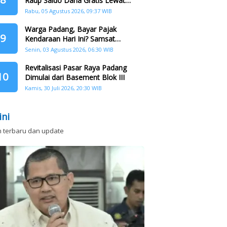
Raup Saldo Dana Gratis Lewat
Nonton Drama, Ini Caranya!
Rabu, 05 Agustus 2026, 09:37 WIB
Warga Padang, Bayar Pajak
9
Kendaraan Hari Ini? Samsat
Keliling Hadir di Padang Barat dan
Senin, 03 Agustus 2026, 06:30 WIB
Koto Tangah
Revitalisasi Pasar Raya Padang
10
Dimulai dari Basement Blok III
Kamis, 30 Juli 2026, 20:30 WIB
ini
n terbaru dan update