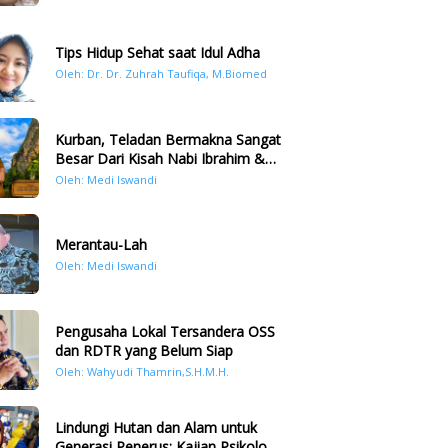
Tips Hidup Sehat saat Idul Adha
Oleh: Dr. Dr. Zuhrah Taufiqa, M.Biomed
Kurban, Teladan Bermakna Sangat
Besar Dari Kisah Nabi Ibrahim &
Nabi Ismail
Oleh: Medi Iswandi
Merantau-Lah
Oleh: Medi Iswandi
Pengusaha Lokal Tersandera OSS
dan RDTR yang Belum Siap
Oleh: Wahyudi Thamrin,S.H.M.H.
Lindungi Hutan dan Alam untuk
Generasi Penerus: Kajian Psikologi