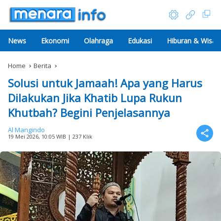
News
Ekonomi
Olahraga
Edukasi
Hiburan & Wisat
Home
Berita
Solusi untuk Jamaah! Apa yang Harus
Dilakukan Jika Khatib Lupa Rukun
Khutbah? Begini Penjelasannya
Al Mangindo
19 Mei 2026, 10:05 WIB
| 237 Klik