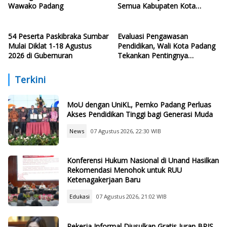
Wawako Padang
Semua Kabupaten Kota
Sumbar
54 Peserta Paskibraka Sumbar
Evaluasi Pengawasan
Mulai Diklat 1-18 Agustus
Pendidikan, Wali Kota Padang
2026 di Gubernuran
Tekankan Pentingnya
Perencanaan Cegah
Pelanggaran
Terkini
MoU dengan UniKL, Pemko Padang Perluas
Akses Pendidikan Tinggi bagi Generasi Muda
News
07 Agustus 2026, 22:30 WIB
Konferensi Hukum Nasional di Unand Hasilkan
Rekomendasi Menohok untuk RUU
Ketenagakerjaan Baru
Edukasi
07 Agustus 2026, 21:02 WIB
Pekerja Informal Diusulkan Gratis Iuran BPJS