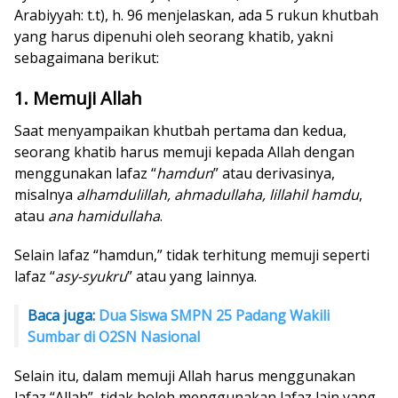
Arabiyyah: t.t), h. 96 menjelaskan, ada 5 rukun khutbah
yang harus dipenuhi oleh seorang khatib, yakni
sebagaimana berikut:
1. Memuji Allah
Saat menyampaikan khutbah pertama dan kedua,
seorang khatib harus memuji kepada Allah dengan
menggunakan lafaz “
hamdun
” atau derivasinya,
misalnya
alhamdulillah, ahmadullaha, lillahil hamdu
,
atau
ana hamidullaha
.
Selain lafaz “hamdun,” tidak terhitung memuji seperti
lafaz “
asy-syukru
” atau yang lainnya.
Baca juga:
Dua Siswa SMPN 25 Padang Wakili
Sumbar di O2SN Nasional
Selain itu, dalam memuji Allah harus menggunakan
lafaz “Allah”, tidak boleh menggunakan lafaz lain yang