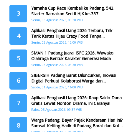
Yamaha Cup Race Kembali ke Padang, 542
3
Starter Ramaikan Seri II HJK ke-357
Senin, 03 Agustus 2026, 09:30 WIB
Aplikasi Penghasil Uang 2026 Terbaru, Trik
4
Tarik Kertas Hijau Crazy Food Tanpa
Penggandaan
Senin, 03 Agustus 2026, 12:00 WIB
SMAN 1 Padang Juarai ISFC 2026, Wawako:
5
Olahraga Bentuk Karakter Generasi Muda
Senin, 03 Agustus 2026, 08:30 WIB
SIBERSIH Padang Barat Diluncurkan, Inovasi
6
Digital Perkuat Kolaborasi Warga dan
Pemerintah Atasi Persampahan
Sabtu, 01 Agustus 2026, 16:00 WIB
Aplikasi Penghasil Uang 2026: Raup Saldo Dana
7
Gratis Lewat Nonton Drama, Ini Caranya!
Rabu, 05 Agustus 2026, 09:37 WIB
Warga Padang, Bayar Pajak Kendaraan Hari Ini?
8
Samsat Keliling Hadir di Padang Barat dan Koto
Tangah
Senin, 03 Agustus 2026, 06:30 WIB