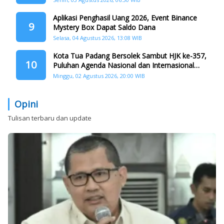
Aplikasi Penghasil Uang 2026, Event Binance
9
Mystery Box Dapat Saldo Dana
Selasa, 04 Agustus 2026, 13:08 WIB
Kota Tua Padang Bersolek Sambut HJK ke-357,
10
Puluhan Agenda Nasional dan Internasional
Siap Digelar
Minggu, 02 Agustus 2026, 20:00 WIB
Opini
Tulisan terbaru dan update