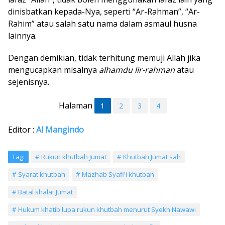
dinisbatkan kepada-Nya, seperti “Ar-Rahman”, “Ar-
Rahim” atau salah satu nama dalam asmaul husna
lainnya.
Dengan demikian, tidak terhitung memuji Allah jika
mengucapkan misalnya
alhamdu lir-rahman
atau
sejenisnya.
Halaman
1
2
3
4
Editor :
Al Mangindo
Tag:
Rukun khutbah Jumat
Khutbah Jumat sah
Syarat khutbah
Mazhab Syafi'i khutbah
Batal shalat Jumat
Hukum khatib lupa rukun khutbah menurut Syekh Nawawi