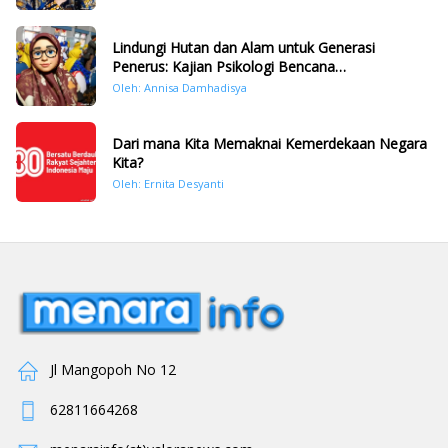
Lindungi Hutan dan Alam untuk Generasi
Penerus: Kajian Psikologi Bencana
Hidrometeorologi di Sumatera Pasca Tragedi
Oleh: Annisa Damhadisya
November 2025
Dari mana Kita Memaknai Kemerdekaan Negara
Kita?
Oleh: Ernita Desyanti
Jl Mangopoh No 12
62811664268