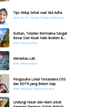
Tips Hidup Sehat saat Idul Adha
Oleh: Dr. Dr. Zuhrah Taufiqa, M.Biomed
Kurban, Teladan Bermakna Sangat
Besar Dari Kisah Nabi Ibrahim &
Nabi Ismail
Oleh: Medi Iswandi
Merantau-Lah
Oleh: Medi Iswandi
Pengusaha Lokal Tersandera OSS
dan RDTR yang Belum Siap
Oleh: Wahyudi Thamrin,S.H.M.H.
Lindungi Hutan dan Alam untuk
Generasi Penerus: Kajian Psikologi