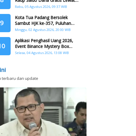
Raup Saldo Dana Gratis Lewat
Nonton Drama, Ini Caranya!
Rabu, 05 Agustus 2026, 09:37 WIB
Kota Tua Padang Bersolek
9
Sambut HJK ke-357, Puluhan
Agenda Nasional dan
Minggu, 02 Agustus 2026, 20:00 WIB
Internasional Siap Digelar
Aplikasi Penghasil Uang 2026,
10
Event Binance Mystery Box
Dapat Saldo Dana
Selasa, 04 Agustus 2026, 13:08 WIB
ini
n terbaru dan update