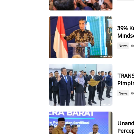
39% Ke
Mindse
News
0
TRANS
Pimpin
News
0
Unand
Percep