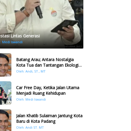
estasi Lintas Generasi
h:
Medi Iswandi
Batang Arau; Antara Nostalgia
Kota Tua dan Tantangan Ekologi
Kawasan
Oleh: Andi, ST., MT
Car Free Day, Ketika Jalan Utama
Menjadi Ruang Kehidupan
Oleh: Medi Iswandi
Jalan Khatib Sulaiman Jantung Kota
Baru di Kota Padang
Oleh: Andi ST. MT