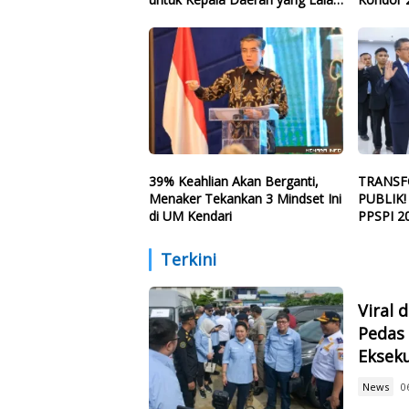
Eksekusi Anggaran Bencana
39% Keahlian Akan Berganti,
TRANSF
Menaker Tekankan 3 Mindset Ini
PUBLIK!
di UM Kendari
PPSPI 2
Terkini
Viral 
Pedas 
Eksek
News
0