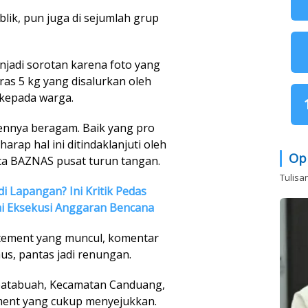
lik, pun juga di sejumlah grup
enjadi sorotan karena foto yang
as 5 kg yang disalurkan oleh
 kepada warga.
ennya beragam. Baik yang pro
rap hal ini ditindaklanjuti oleh
Op
ta BAZNAS pusat turun tangan.
Tulisa
di Lapangan? Ini Kritik Pedas
ai Eksekusi Anggaran Bencana
tement yang muncul, komentar
aus, pantas jadi renungan.
 batabuah, Kecamatan Canduang,
ent yang cukup menyejukkan.