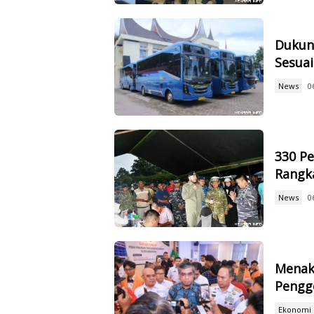
Dukun
Sesuai
News
0
330 Pe
Rangk
News
0
Menak
Pengge
Ekonomi