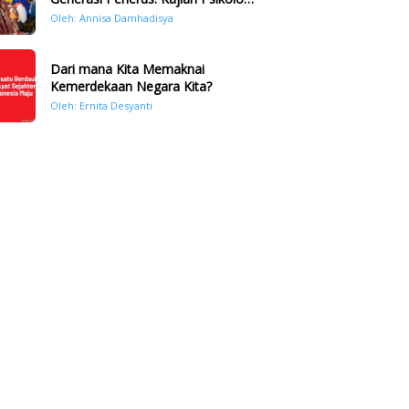
Bencana Hidrometeorologi di
Oleh: Annisa Damhadisya
Sumatera Pasca Tragedi
November 2025
Dari mana Kita Memaknai
Kemerdekaan Negara Kita?
Oleh: Ernita Desyanti