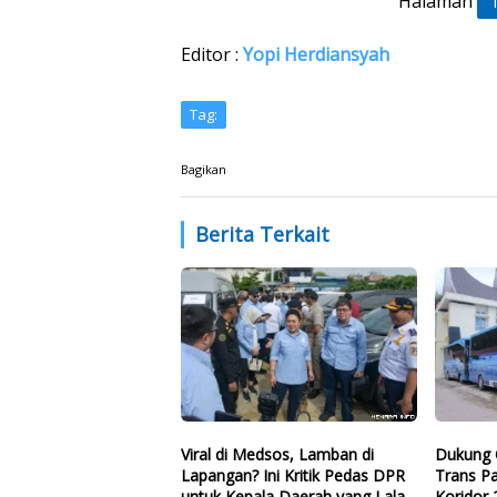
Halaman
Editor :
Yopi Herdiansyah
Tag:
Bagikan
Berita Terkait
Viral di Medsos, Lamban di
Dukung 
Lapangan? Ini Kritik Pedas DPR
Trans P
untuk Kepala Daerah yang Lalai
Koridor 