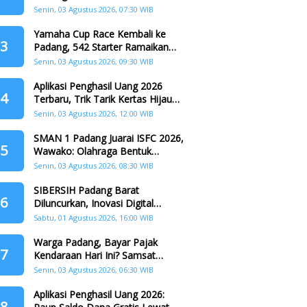
Padang
Senin, 03 Agustus 2026, 07:30 WIB
Yamaha Cup Race Kembali ke
3
Padang, 542 Starter Ramaikan
Seri II HJK ke-357
Senin, 03 Agustus 2026, 09:30 WIB
Aplikasi Penghasil Uang 2026
4
Terbaru, Trik Tarik Kertas Hijau
Crazy Food Tanpa Penggandaan
Senin, 03 Agustus 2026, 12:00 WIB
SMAN 1 Padang Juarai ISFC 2026,
5
Wawako: Olahraga Bentuk
Karakter Generasi Muda
Senin, 03 Agustus 2026, 08:30 WIB
SIBERSIH Padang Barat
6
Diluncurkan, Inovasi Digital
Perkuat Kolaborasi Warga dan
Sabtu, 01 Agustus 2026, 16:00 WIB
Pemerintah Atasi Persampahan
Warga Padang, Bayar Pajak
7
Kendaraan Hari Ini? Samsat
Keliling Hadir di Padang Barat dan
Senin, 03 Agustus 2026, 06:30 WIB
Koto Tangah
Aplikasi Penghasil Uang 2026:
8