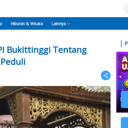
i
Hiburan & Wisata
Lainnya
P
I Bukittinggi Tentang
Peduli