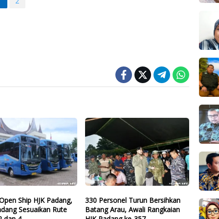
1
2
Open Ship HJK Padang,
330 Personel Turun Bersihkan
adang Sesuaikan Rute
Batang Arau, Awali Rangkaian
2 dan 4
HJK Padang ke-357