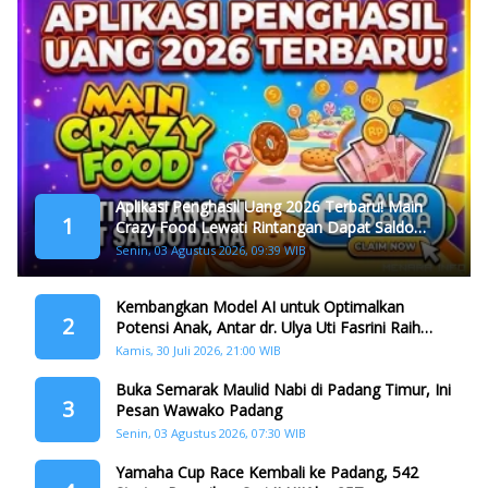
Aplikasi Penghasil Uang 2026 Terbaru! Main
1
Crazy Food Lewati Rintangan Dapat Saldo
Dana
Senin, 03 Agustus 2026, 09:39 WIB
Kembangkan Model AI untuk Optimalkan
2
Potensi Anak, Antar dr. Ulya Uti Fasrini Raih
Gelar Doktor
Kamis, 30 Juli 2026, 21:00 WIB
Buka Semarak Maulid Nabi di Padang Timur, Ini
3
Pesan Wawako Padang
Senin, 03 Agustus 2026, 07:30 WIB
Yamaha Cup Race Kembali ke Padang, 542