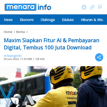
News
Ekonomi
Olahraga
Edukasi
Hiburan & Wisat
Home
Berita
Maxim Siapkan Fitur AI & Pembayaran
Digital, Tembus 100 Juta Download
Al Mangindo
20 Juni 2026, 11:36 WIB
| 128 Klik