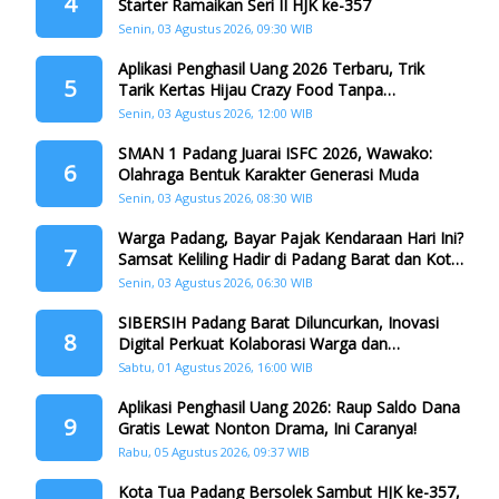
4
Starter Ramaikan Seri II HJK ke-357
Senin, 03 Agustus 2026, 09:30 WIB
Aplikasi Penghasil Uang 2026 Terbaru, Trik
5
Tarik Kertas Hijau Crazy Food Tanpa
Penggandaan
Senin, 03 Agustus 2026, 12:00 WIB
SMAN 1 Padang Juarai ISFC 2026, Wawako:
6
Olahraga Bentuk Karakter Generasi Muda
Senin, 03 Agustus 2026, 08:30 WIB
Warga Padang, Bayar Pajak Kendaraan Hari Ini?
7
Samsat Keliling Hadir di Padang Barat dan Koto
Tangah
Senin, 03 Agustus 2026, 06:30 WIB
SIBERSIH Padang Barat Diluncurkan, Inovasi
8
Digital Perkuat Kolaborasi Warga dan
Pemerintah Atasi Persampahan
Sabtu, 01 Agustus 2026, 16:00 WIB
Aplikasi Penghasil Uang 2026: Raup Saldo Dana
9
Gratis Lewat Nonton Drama, Ini Caranya!
Rabu, 05 Agustus 2026, 09:37 WIB
Kota Tua Padang Bersolek Sambut HJK ke-357,