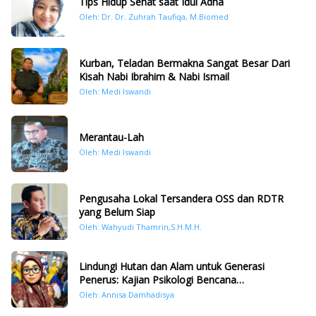
Tips Hidup Sehat saat Idul Adha
Oleh: Dr. Dr. Zuhrah Taufiqa, M.Biomed
Kurban, Teladan Bermakna Sangat Besar Dari
Kisah Nabi Ibrahim & Nabi Ismail
Oleh: Medi Iswandi
Merantau-Lah
Oleh: Medi Iswandi
Pengusaha Lokal Tersandera OSS dan RDTR
yang Belum Siap
Oleh: Wahyudi Thamrin,S.H.M.H.
Lindungi Hutan dan Alam untuk Generasi
Penerus: Kajian Psikologi Bencana
Hidrometeorologi di Sumatera Pasca Tragedi
Oleh: Annisa Damhadisya
November 2025